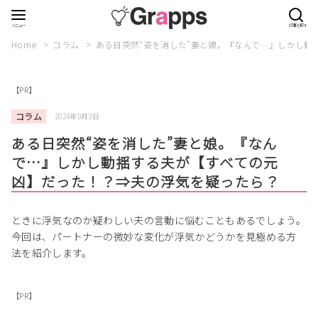
Home
コラム
ある日突然“姿を消した”妻と娘。『なんで…』しかし
【PR】
コラム
2024年9月3日
ある日突然“姿を消した”妻と娘。『なん
で…』しかし動揺する夫が【すべての元
凶】だった！？⇒夫の浮気を疑ったら？
ときに浮気なのか疑わしい夫の言動に悩むこともあるでしょう。
今回は、パートナーの微妙な変化が浮気かどうかを見極める方
法を紹介します。
【PR】