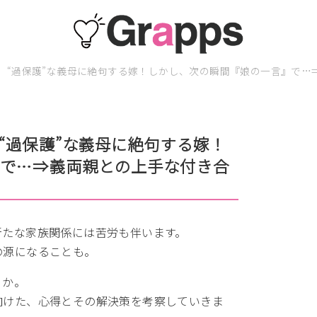
」“過保護”な義母に絶句する嫁！しかし、次の瞬間『娘の一言』で…
“過保護”な義母に絶句する嫁！
』で…⇒義両親との上手な付き合
新たな家族関係には苦労も伴います。
の源になることも。
うか。
向けた、心得とその解決策を考察していきま