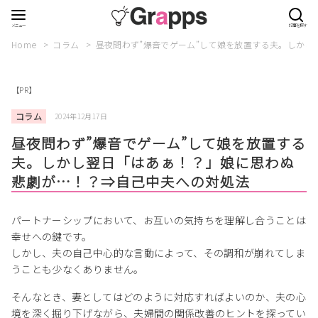
Home
コラム
昼夜問わず”爆音でゲーム”して娘を放置する夫。しか
【PR】
コラム
2024年12月17日
昼夜問わず”爆音でゲーム”して娘を放置する
夫。しかし翌日「はあぁ！？」娘に思わぬ
悲劇が…！？⇒自己中夫への対処法
パートナーシップにおいて、お互いの気持ちを理解し合うことは
幸せへの鍵です。
しかし、夫の自己中心的な言動によって、その調和が崩れてしま
うことも少なくありません。
そんなとき、妻としてはどのように対応すればよいのか、夫の心
境を深く掘り下げながら、夫婦間の関係改善のヒントを探ってい