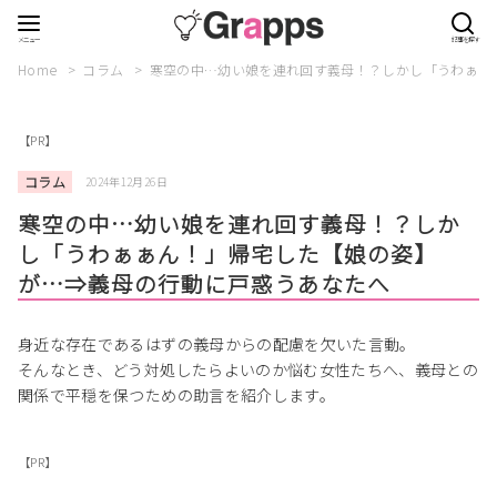
Home
コラム
寒空の中…幼い娘を連れ回す義母！？しかし「うわぁぁ
【PR】
コラム
2024年12月26日
寒空の中…幼い娘を連れ回す義母！？しか
し「うわぁぁん！」帰宅した【娘の姿】
が…⇒義母の行動に戸惑うあなたへ
身近な存在であるはずの義母からの配慮を欠いた言動。
そんなとき、どう対処したらよいのか悩む女性たちへ、義母との
関係で平穏を保つための助言を紹介します。
【PR】