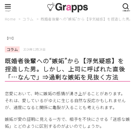
Home
コラム
既婚者後輩への“嫉妬”から【浮気疑惑】を捏造した男
【PR】
コラム
2024年12月24日
既婚者後輩への“嫉妬”から【浮気疑惑】を
捏造した男。しかし、上司に呼ばれた直後
「…なんで」⇒過剰な嫉妬を見抜く方法
恋愛において、時に嫉妬の感情が湧き上がることがあります。
それは、愛しているがゆえに生じる自然な反応かもしれません
が、過度になると関係に亀裂が入ることも考えられます。
嫉妬が愛の証明に見える一方で、相手を不快にさせる「迷惑な嫉
妬」とどのように区別するのがよいのでしょうか。