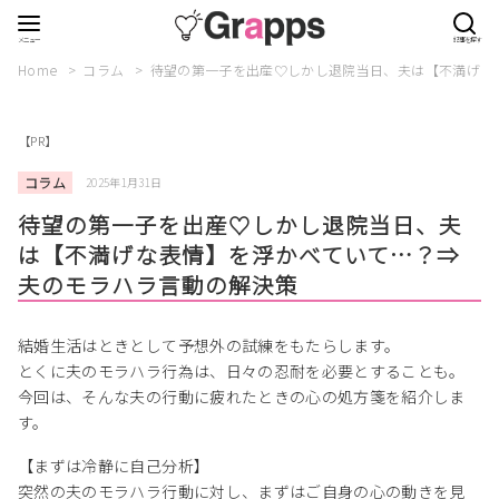
Home
コラム
待望の第一子を出産♡しかし退院当日、夫は【不満げな
【PR】
コラム
2025年1月31日
待望の第一子を出産♡しかし退院当日、夫
は【不満げな表情】を浮かべていて…？⇒
夫のモラハラ言動の解決策
結婚生活はときとして予想外の試練をもたらします。
とくに夫のモラハラ行為は、日々の忍耐を必要とすることも。
今回は、そんな夫の行動に疲れたときの心の処方箋を紹介しま
す。
【まずは冷静に自己分析】
突然の夫のモラハラ行動に対し、まずはご自身の心の動きを見