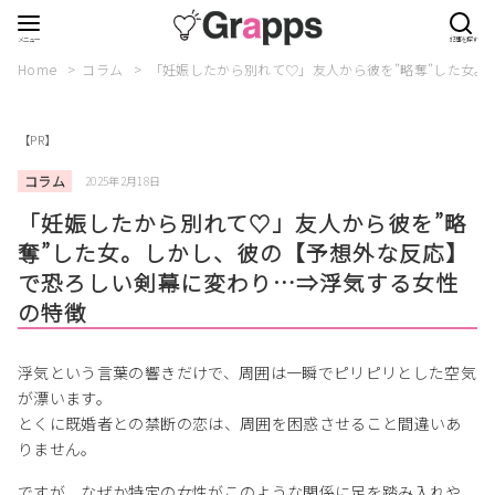
Home
コラム
「妊娠したから別れて♡」友人から彼を”略奪”した女
【PR】
コラム
2025年2月18日
「妊娠したから別れて♡」友人から彼を”略
奪”した女。しかし、彼の【予想外な反応】
で恐ろしい剣幕に変わり…⇒浮気する女性
の特徴
浮気という言葉の響きだけで、周囲は一瞬でピリピリとした空気
が漂います。
とくに既婚者との禁断の恋は、周囲を困惑させること間違いあ
りません。
ですが、なぜか特定の女性がこのような関係に足を踏み入れや