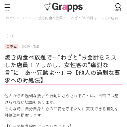
Home
コラム
焼き肉食べ放題で…“わざと”お会計をミスした店員！？
【PR】
コラム
2025年4月2日
焼き肉食べ放題で…“わざと”お会計をミス
した店員！？しかし、女性客の“痛烈な一
言”に「あ…冗談よ…」⇒【他人の過剰な要
求への対処法】
他人からの過剰な要求や行動にさらされることは、日常では避
けられない場面もあります。
そんな時、自分自身と心の平安を守るために実践できる有効な
対処法を提案します。
【自らの境界線をはっきりさせよう】