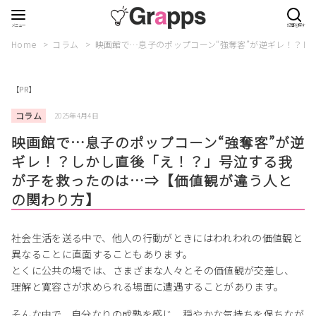
Home
コラム
映画館で…息子のポップコーン“強奪客”が逆ギレ！？
【PR】
コラム
2025年4月4日
映画館で…息子のポップコーン“強奪客”が逆
ギレ！？しかし直後「え！？」号泣する我
が子を救ったのは…⇒【価値観が違う人と
の関わり方】
社会生活を送る中で、他人の行動がときにはわれわれの価値観と
異なることに直面することもあります。
とくに公共の場では、さまざまな人々とその価値観が交差し、
理解と寛容さが求められる場面に遭遇することがあります。
そんな中で、自分なりの成熟を感じ、穏やかな気持ちを保ちなが