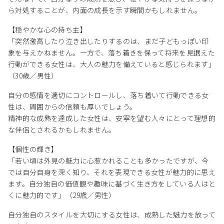
ら対処することが、内面の成長を示す瞬間かもしれません。
【穏やかな心の持ち主】
「突然激高したり泣き出したりするのは、まだ子どもっぽい印
象を与えかねません。一方で、落ち着きを保って将来を見据えた
行動ができる女性は、大人の魅力を備えていると感じられます」
（30歳／男性）
自分の感情を適切にコントロールし、落ち着いて行動できる女
性は、周囲からの信頼も厚いでしょう。
精神的な成熟を達成した女性は、安寧を望む人々にとって理想的
な伴侶とされるかもしれません。
【個性の輝き】
「若い頃は外見の魅力に心惹かれることも多かったですが、今
では自分自身を深く知り、それを表現できる女性が魅力的に思え
ます。自分独自の価値観や趣味に基づく生き方をしている人はと
くに魅力的です」（29歳／男性）
自分独自のスタイルを大切にする女性は、成熟した魅力を放って