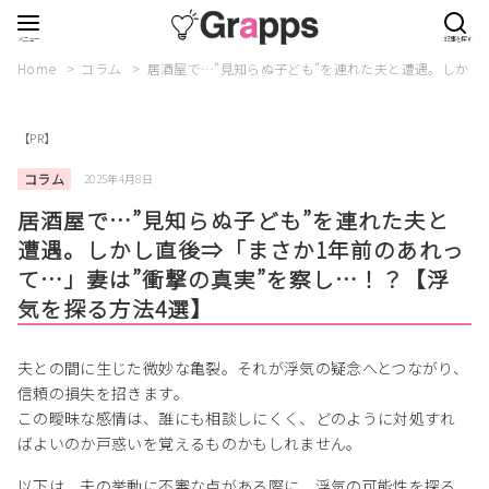
Home
コラム
居酒屋で…”見知らぬ子ども”を連れた夫と遭遇。しかし
【PR】
コラム
2025年4月8日
居酒屋で…”見知らぬ子ども”を連れた夫と
遭遇。しかし直後⇒「まさか1年前のあれっ
て…」妻は”衝撃の真実”を察し…！？【浮
気を探る方法4選】
夫との間に生じた微妙な亀裂。それが浮気の疑念へとつながり、
信頼の損失を招きます。
この曖昧な感情は、誰にも相談しにくく、どのように対処すれ
ばよいのか戸惑いを覚えるものかもしれません。
以下は、夫の挙動に不審な点がある際に、浮気の可能性を探る