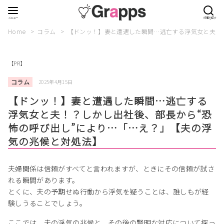
Home
コラム
【ドンッ！】妻と遭遇した瞬間…逃亡する浮気女と夫！
【PR】
コラム
2025年4月15日
【ドンッ！】妻と遭遇した瞬間…逃亡する
浮気女と夫！？しかし出社後、部長から“恐
怖の呼び出し”により…「…え？」【夫の浮
気の兆候と対処法】
夫婦関係は信頼がすべてと言われますが、ときにその信頼が試さ
れる瞬間があります。
とくに、夫の予期せぬ行動から浮気を疑うことは、誰しもが経
験しうることでしょう。
ここでは、夫の浮気の兆候と、その後の賢明な対応について探っ