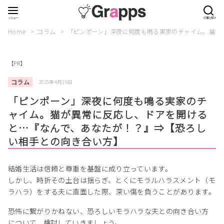
Home
コラム
「ピンポーン」深夜に何度も鳴る実家のチャイム。猫が
【PR】
コラム
2025年4月19日
「ピンポーン」深夜に何度も鳴る実家のチ
ャイム。猫が異常に反応し、ドアを開ける
と…『なんで、あなたが！？』⇒【恐ろし
い相手との向き合い方】
結婚生活は信頼と尊重を基盤に成り立っています。
しかし、時折その土台は揺らぎ、とくにモラルハラスメント（モ
ラハラ）をする夫に直面した際、深い傷を負うことがあります。
恐怖に繋がりかねない、恐ろしいモラハラな夫との向き合い方
について、検討していきましょう。