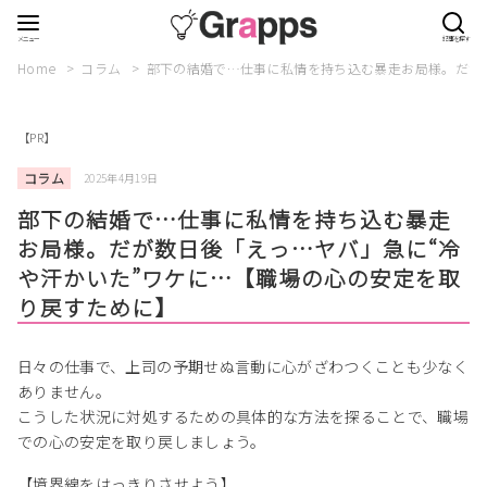
Home
コラム
部下の結婚で…仕事に私情を持ち込む暴走お局様。だが
【PR】
コラム
2025年4月19日
部下の結婚で…仕事に私情を持ち込む暴走
お局様。だが数日後「えっ…ヤバ」急に“冷
や汗かいた”ワケに…【職場の心の安定を取
り戻すために】
日々の仕事で、上司の予期せぬ言動に心がざわつくことも少なく
ありません。
こうした状況に対処するための具体的な方法を探ることで、職場
での心の安定を取り戻しましょう。
【境界線をはっきりさせよう】