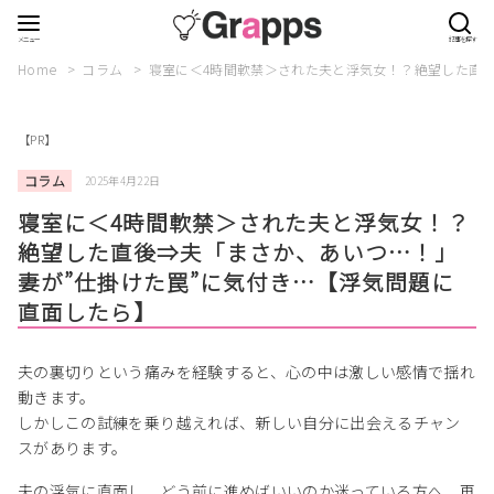
Home
コラム
寝室に＜4時間軟禁＞された夫と浮気女！？絶望した直後
【PR】
コラム
2025年4月22日
寝室に＜4時間軟禁＞された夫と浮気女！？
絶望した直後⇒夫「まさか、あいつ…！」
妻が”仕掛けた罠”に気付き…【浮気問題に
直面したら】
夫の裏切りという痛みを経験すると、心の中は激しい感情で揺れ
動きます。
しかしこの試練を乗り越えれば、新しい自分に出会えるチャン
スがあります。
夫の浮気に直面し、どう前に進めばいいのか迷っている方へ、再