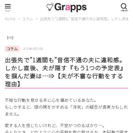
Home
コラム
出張先で”1週間も”音信不通の夫に違和感。しかし直後
【PR】
コラム
2025年4月26日
出張先で”1週間も”音信不通の夫に違和感。
しかし直後、夫が隠す『もう1つの予定表』
を掴んだ妻は…⇒【夫が不審な行動をする
理由】
不穏な行動を見せる夫に心を痛めているあなた。
もしかすると、頭の隅をかすめる「浮気」の疑念が真実かもしれ
ません。
愛する人を信じたいけれど、不安がつのるばかり…。
そんなとき、どのように心の平穏を取り戻せるか、本記事で探求