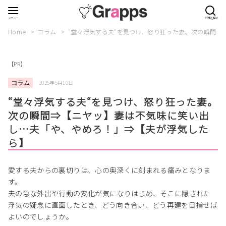
Home
コラム
“堂々浮気する夫“を見つけ、怒り狂った妻。次の瞬間
【PR】
コラム
2025年5月10日
“堂々浮気する夫“を見つけ、怒り狂った妻。
次の瞬間⇒【ニヤッ】妻は不気味に笑い出
し…夫「や、やめろ！」⇒【夫が浮気した
ら】
愛する夫からの裏切りは、心の奥深くに刻まれる痛みとなりま
す。
夫の急な外出や行動の変化が気になりはじめ、そこに隠された
浮気の疑念に直面したとき、どう向き合い、どう再建を目指せば
よいのでしょうか。