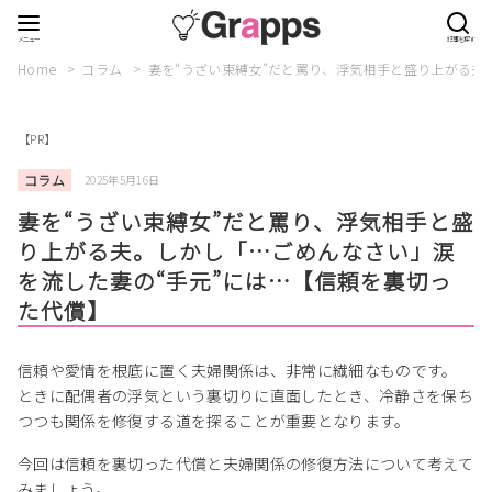
Home
コラム
妻を“うざい束縛女”だと罵り、浮気相手と盛り上がる夫
【PR】
コラム
2025年5月16日
妻を“うざい束縛女”だと罵り、浮気相手と盛
り上がる夫。しかし「…ごめんなさい」涙
を流した妻の“手元”には…【信頼を裏切っ
た代償】
信頼や愛情を根底に置く夫婦関係は、非常に繊細なものです。
ときに配偶者の浮気という裏切りに直面したとき、冷静さを保ち
つつも関係を修復する道を探ることが重要となります。
今回は信頼を裏切った代償と夫婦関係の修復方法について考えて
みましょう。