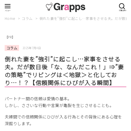
Home
コラム
倒れた妻を”強引”に起こし…家事をさせる夫。だが数日
【PR】
コラム
2025年7月4日
倒れた妻を”強引”に起こし…家事をさせる
夫。だが数日後「な、なんだこれ！」⇒”妻
の策略”でリビングは＜地獄＞と化してお
り…！？【信頼関係にひびが入る瞬間】
パートナー間の信頼は愛情の基本。
しかし、ささいな行動や言葉が亀裂を生じさせることも。
夫婦間での信頼関係にひびが入る行為とその背後にある心理を
深掘りします。