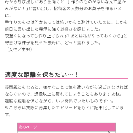
母から呼び出しがあり出向くと｢手作りのものがないなんて温か
みがない！｣と言い出し、招待客の人数分のお菓子を作るハメ
に。
手作りのものは何かあっては怖いからと避けていたのに、しかも
前日に言い出した義母に強く迷惑さを感じました。
夜遅くになっても作り上げられず｢あとは私がやっておくから｣と
得意げな様子を見せた義母に、どっと疲れました。
（女性／主婦）
適度な距離を保ちたい…！
義両親ともなると、様々なことに気を遣いながら過ごさなければ
ならないので、想像以上に疲れてしまうこともありますよね。
適度な距離を保ちながら、いい関係でいたいものです…。
※こちらは実際に募集したエピソードをもとに記事化していま
す。
次のページ