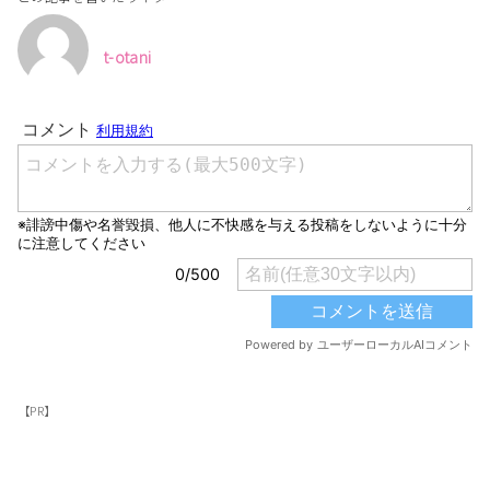
t-otani
【PR】