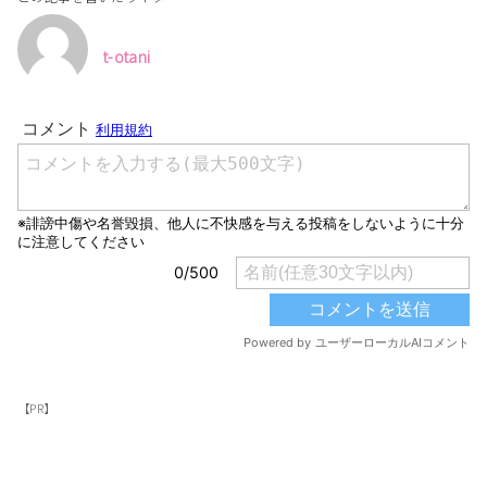
t-otani
【PR】