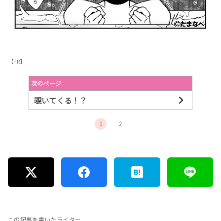
【PR】
次のページ
覗いてくる！？
1
2
この記事を書いたライター