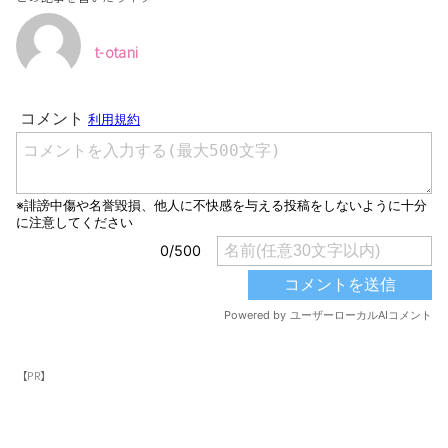
t-otani
【PR】