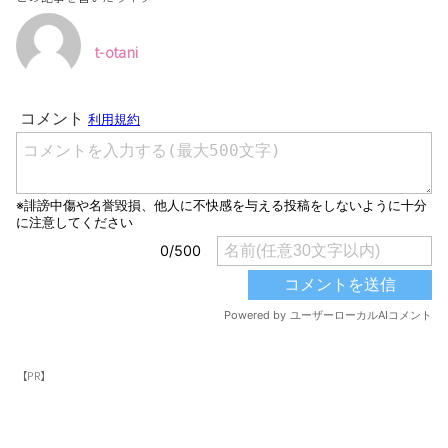
t-otani
【PR】